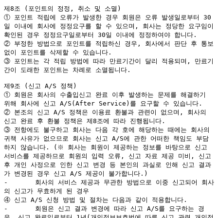
제8조 (포인트의 정정, 취소 및 소멸)

① 포인트 적립에 오류가 발생한 경우 회원은 오류 발생일로부터 30
일 이내에 회사에 정정요구를 할 수 있으며, 회사는 정당한 요구임이 
확인된 경우 정정요구일로부터 30일 이내에 정정하여야 합니다.

② 부정한 방법으로 포인트를 적립하신 경우, 회사에서 판단 후 통보 
없이 포인트를 삭제할 수 있습니다.

③ 포인트는 각 적립 방법에 따라 만료기간이 달리 적용되며, 만료기
간이 도래한 포인트는 차례로 소멸됩니다.

제9조 (신고 A/S 정책)

① 회원은 회사의 수출입신고 완료 이후 발생하는 문제를 해결하기 
위해 회사에 신고 A/S(After Service)를 요구할 수 있습니다.

② 본조의 신고 A/S 정책은 이용료 환불과 관련이 없으며, 회사의 
신고 완료 후 환불 정책은 제8조에 따라 진행됩니다.

③ 전항에도 불구하고 회사는 다음 각 호에 해당하는 때에는 회사의 
귀책 사유가 없으므로 회사는 신고 A/S에 관한 어떠한 책임도 부담
하지 않습니다. (※ 회사는 회원이 제공하는 정보를 바탕으로 신고 
서비스를 제공하므로 회원의 입력 오류, 신고 자료 제공 미비, 신고 
후 개인 사정으로 인한 신고 변경 등 본인의 과실로 인해 신고 결과
가 변경된 경우 신고 A/S 제공이 불가합니다.)

-	회사의 서비스 제공과 무관한 방법으로 이중 신고되어 회사
의 신고가 무효하게 된 경우

④ 신고 A/S 신청 방법 및 절차는 다음과 같이 적용합니다.

-	회원은 신고 결과 변경에 따라 신고 A/S를 요구하는 경
우, 신고 완료일로부터 1년(개인정보보호법에 따른 신고 관련 개인정