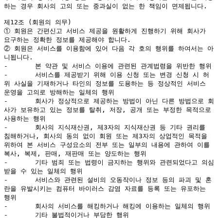
하는 경우 회사의 고의 또는 중과실이 없는 한 책임이 면제됩니다.

제12조 (회원의 의무)

① 회원은 간편신고 서비스 제공을 원활하게 진행하기 위해 회사가 
요구하는 정확한 정보를 제공해야 합니다.

② 회원은 서비스를 이용함에 있어 다음 각 호의 행위를 하여서는 아
니됩니다.

-	본 약관 및 서비스 이용에 관련된 관계법령을 위반한 행위

-	서비스를 제공받기 위해 이용 신청 또는 변경 신청 시 허
위 사실을 기재하거나 타인의 정보를 도용하는 등 정상적인 서비스 
운영을 고의로 방해하는 일체의 행위

-	회사가 정상적으로 제공하는 방법이 아닌 다른 방법으로 회
사가 보유하고 있는 정보를 탈취, 저장, 공개 또는 부정한 목적으로 
사용하는 행위

-	회사의 지식재산권, 제3자의 지식재산권 등 기타 권리를 
침해하거나, 회사의 동의 없이 회원 또는 제3자의 상업적인 목적을 
위하여 본 서비스 구성요소의 전부 또는 일부의 내용에 관하여 이를 
복사, 복제, 판매, 재판매 또는 양도하는 행위

-	기타 범죄 또는 법령이 금지하는 행위와 관련되었다고 의심
받을 수 있는 일체의 행위

-	서비스와 관련된 설비의 오동작이나 정보 등의 파괴 및 혼
란을 유발시키는 컴퓨터 바이러스 감염 자료를 등록 또는 유포하는 
행위

-	회사의 서비스를 해킹하거나 해킹에 이용하는 일체의 행위

-	기타 불법적이거나 부당한 행위
