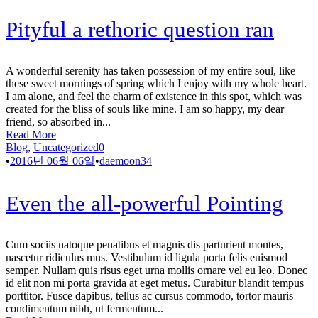
Pityful a rethoric question ran
A wonderful serenity has taken possession of my entire soul, like
these sweet mornings of spring which I enjoy with my whole heart.
I am alone, and feel the charm of existence in this spot, which was
created for the bliss of souls like mine. I am so happy, my dear
friend, so absorbed in...
Read More
Blog
,
Uncategorized
0
•
2016년 06월 06일
•
daemoon34
Even the all-powerful Pointing
Cum sociis natoque penatibus et magnis dis parturient montes,
nascetur ridiculus mus. Vestibulum id ligula porta felis euismod
semper. Nullam quis risus eget urna mollis ornare vel eu leo. Donec
id elit non mi porta gravida at eget metus. Curabitur blandit tempus
porttitor. Fusce dapibus, tellus ac cursus commodo, tortor mauris
condimentum nibh, ut fermentum...