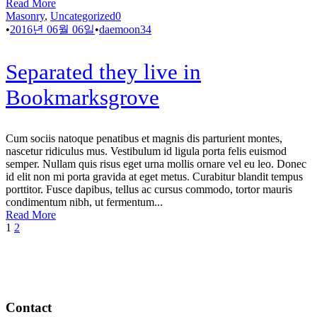
Read More
Masonry
,
Uncategorized
0
•
2016년 06월 06일
•
daemoon34
Separated they live in
Bookmarksgrove
Cum sociis natoque penatibus et magnis dis parturient montes,
nascetur ridiculus mus. Vestibulum id ligula porta felis euismod
semper. Nullam quis risus eget urna mollis ornare vel eu leo. Donec
id elit non mi porta gravida at eget metus. Curabitur blandit tempus
porttitor. Fusce dapibus, tellus ac cursus commodo, tortor mauris
condimentum nibh, ut fermentum...
Read More
1
2
Contact