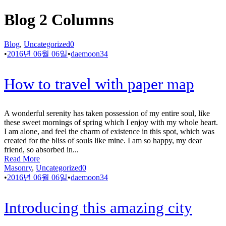
Blog 2 Columns
Blog
,
Uncategorized
0
•
2016년 06월 06일
•
daemoon34
How to travel with paper map
A wonderful serenity has taken possession of my entire soul, like
these sweet mornings of spring which I enjoy with my whole heart.
I am alone, and feel the charm of existence in this spot, which was
created for the bliss of souls like mine. I am so happy, my dear
friend, so absorbed in...
Read More
Masonry
,
Uncategorized
0
•
2016년 06월 06일
•
daemoon34
Introducing this amazing city